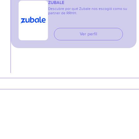
ZUBALE
Descubre por qué Zubale nos escogió como su
partner de RRHH.
Ver perfil