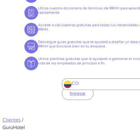
Utiliza nuestro diccionario de términos de RRHH para apren
rápidamente.
Accede a calculadoras gratuitas para todas tus necesidades
RRHH.
Descargue guías gratuitas que te ayudará a diseñar un área 
RRHH que funcione bien en tu empresa.
Utilice plantillas gratuitas que le ayudarán a gestionar el cicl
vida de los empleados de principio a fin.
CO
Ingresar
Clientes
/
GuruHotel