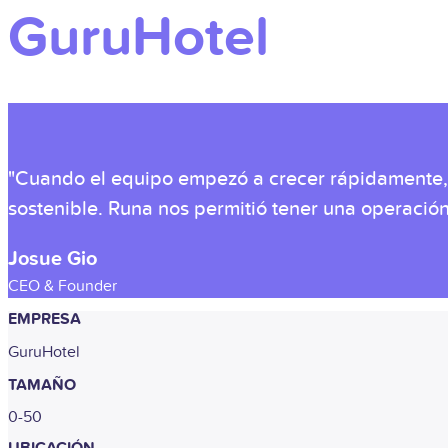
GuruHotel
"Cuando el equipo empezó a crecer rápidamente,
sostenible. Runa nos permitió tener una operación
Josue Gio
CEO & Founder
EMPRESA
GuruHotel
TAMAÑO
0-50
UBICACIÓN