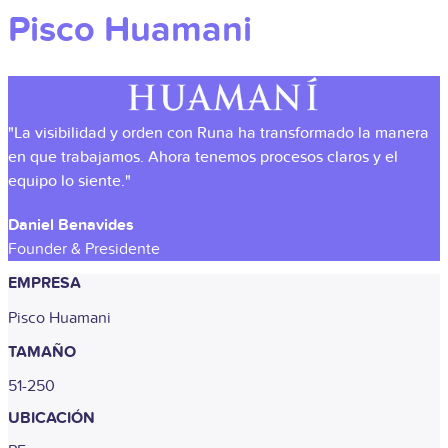
Pisco Huamani
"La visibilidad y orden con Runa ha transformado la manera
en que trabajamos. Ahora tenemos procesos claros y el
equipo lo siente."
Daniel Benavides
Founder & Presidente
EMPRESA
Pisco Huamani
TAMAÑO
51-250
UBICACIÓN