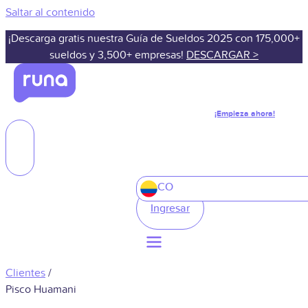
Saltar al contenido
¡Descarga gratis nuestra Guía de Sueldos 2025 con 175,000+
sueldos y 3,500+ empresas!
DESCARGAR >
¡Empieza ahora!
CO
Ingresar
Clientes
/
Pisco Huamani