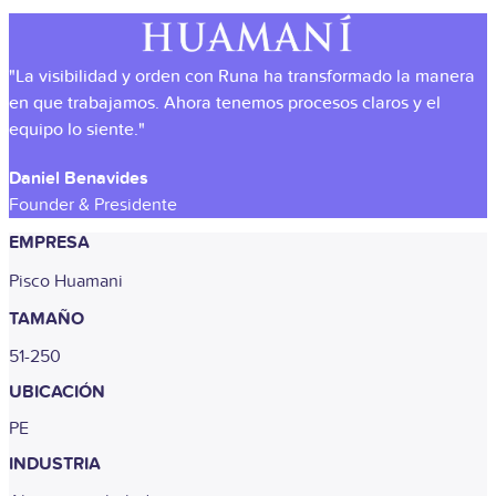
"La visibilidad y orden con Runa ha transformado la manera
en que trabajamos. Ahora tenemos procesos claros y el
equipo lo siente."
Daniel Benavides
Founder & Presidente
EMPRESA
Pisco Huamani
TAMAÑO
51-250
UBICACIÓN
PE
INDUSTRIA