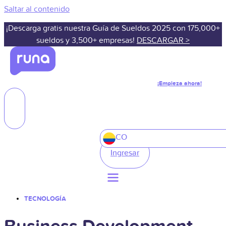
Saltar al contenido
¡Descarga gratis nuestra Guía de Sueldos 2025 con 175,000+
sueldos y 3,500+ empresas!
DESCARGAR >
¡Empieza ahora!
CO
Ingresar
TECNOLOGÍA