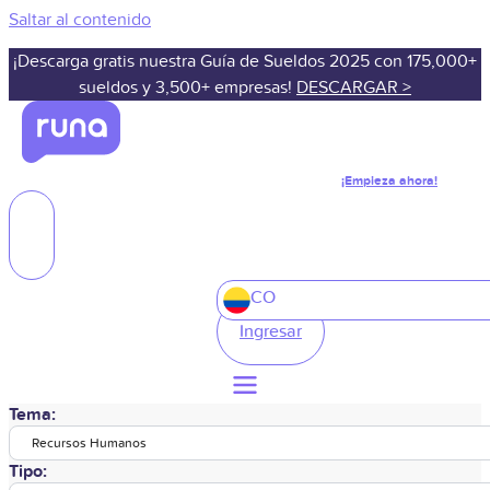
Saltar al contenido
¡Descarga gratis nuestra Guía de Sueldos 2025 con 175,000+
sueldos y 3,500+ empresas!
DESCARGAR >
¡Empieza ahora!
CO
Ingresar
Tema:
Recursos Humanos
Tipo: