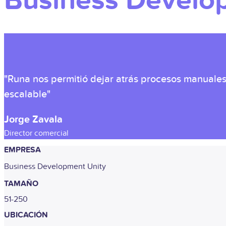
Business Develo
"Runa nos permitió dejar atrás procesos manuale
escalable"
Jorge Zavala
Director comercial
EMPRESA
Business Development Unity
TAMAÑO
51-250
UBICACIÓN