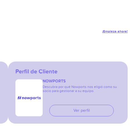
¡Empieza ahora!
Perfil de Cliente
NOWPORTS
Descubra por qué Nowports nos eligió como su
socio para gestionar a su equipo.
Ver perfil