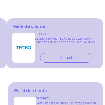
Perfil de cliente
TECHO
Descubra por qué TECHO ha seleccionado a
Runa como su socio para operaciones de RRHH.
Ver perfil
Perfil de cliente
ZUBALE
Descubra por qué Zubale nos escogió como su