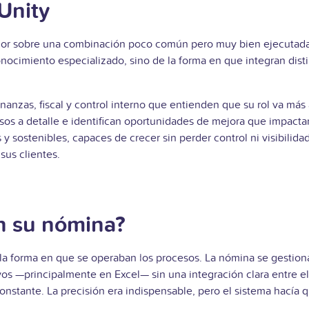
Unity
or sobre una combinación poco común pero muy bien ejecutada: p
nocimiento especializado, sino de la forma en que integran disti
anzas, fiscal y control interno que entienden que su rol va más al
esos a detalle e identifican oportunidades de mejora que impactan
 y sostenibles, capaces de crecer sin perder control ni visibilid
sus clientes.
n su nómina?
en la forma en que se operaban los procesos. La nómina se gest
rchivos —principalmente en Excel— sin una integración clara entr
onstante. La precisión era indispensable, pero el sistema hacía 