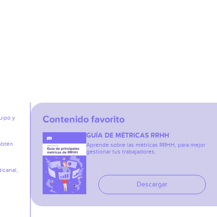
Contenido favorito
uipo y
GUÍA DE MÉTRICAS RRHH
obtén
Aprende sobre las métricas RRHH, para mejor
gestionar tus trabajadores.
icanal,
Descargar