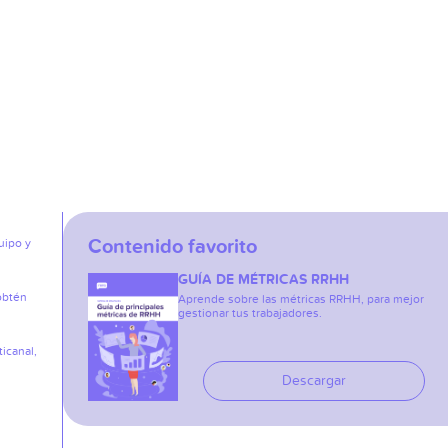
Contenido favorito
uipo y
GUÍA DE MÉTRICAS RRHH
obtén
Aprende sobre las métricas RRHH, para mejor
gestionar tus trabajadores.
icanal,
Descargar