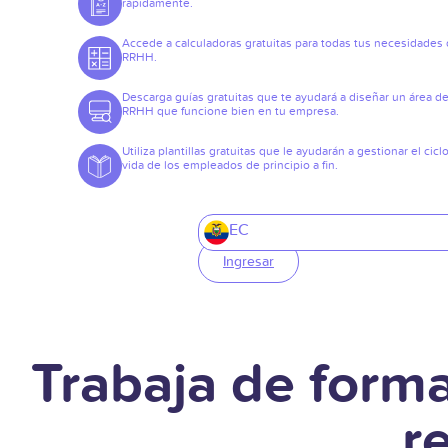
rápidamente.
Accede a calculadoras gratuitas para todas tus necesidades
RRHH.
Descarga guías gratuitas que te ayudará a diseñar un área d
RRHH que funcione bien en tu empresa.
Utiliza plantillas gratuitas que le ayudarán a gestionar el cicl
vida de los empleados de principio a fin.
EC
Ingresar
Trabaja de form
r