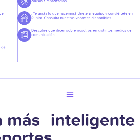
causas simpatizamos.
 de
¿Te gusta lo que hacemos? Únete al equipo y conviértete en
Runito. Consulta nuestras vacantes disponibles.
e
Descubre qué dicen sobre nosotros en distintos medios de
comunicación.
o de
a más inteligente
eportes