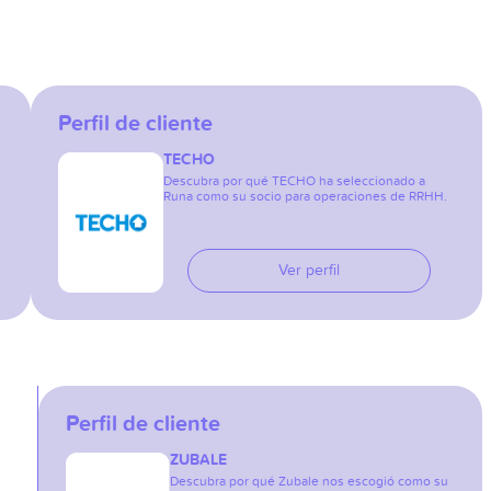
Perfil de cliente
TECHO
Descubra por qué TECHO ha seleccionado a
Runa como su socio para operaciones de RRHH.
Ver perfil
Perfil de cliente
ZUBALE
Descubra por qué Zubale nos escogió como su