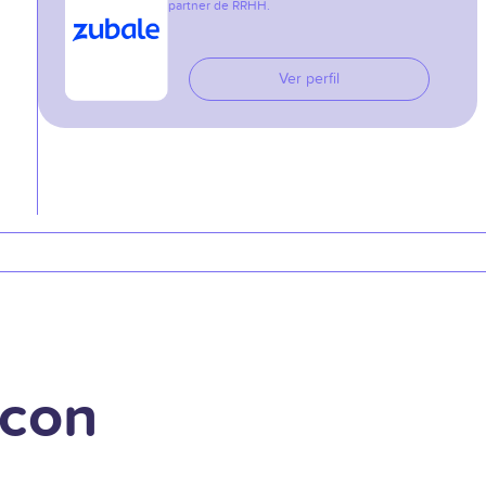
partner de RRHH.
Ver perfil
 con