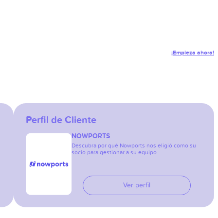
¡Empieza ahora!
Perfil de Cliente
NOWPORTS
Descubra por qué Nowports nos eligió como su
socio para gestionar a su equipo.
Ver perfil