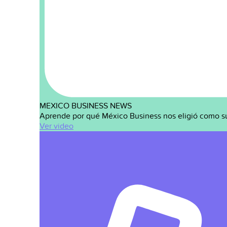
MEXICO BUSINESS NEWS
Aprende por qué México Business nos eligió como s
Ver video