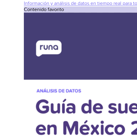
Información y análisis de datos en tiempo real para t
Contenido favorito