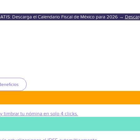
ATIS: Descarga el Calendario Fiscal de México para 2026 →
Descar
Beneficios
 y timbrar tu nómina en solo 4 clicks.