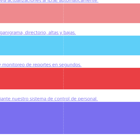
Envía actualizaciones al IDSE automáticamente.
anigrama, directorio, altas y bajas.
 y monitoreo de reportes en segundos.
iante nuestro sistema de control de personal.