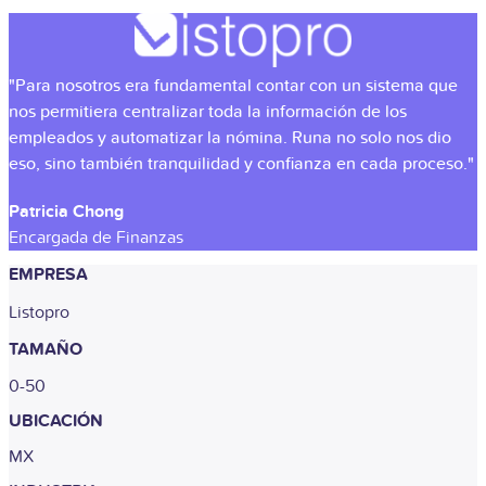
"Para nosotros era fundamental contar con un sistema que
nos permitiera centralizar toda la información de los
empleados y automatizar la nómina. Runa no solo nos dio
eso, sino también tranquilidad y confianza en cada proceso."
Patricia Chong
Encargada de Finanzas
EMPRESA
Listopro
TAMAÑO
0-50
UBICACIÓN
MX