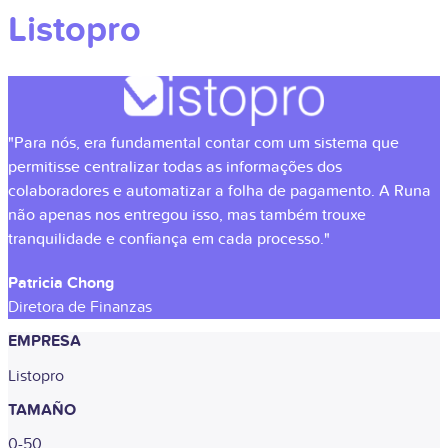
Listopro
"Para nós, era fundamental contar com um sistema que
permitisse centralizar todas as informações dos
colaboradores e automatizar a folha de pagamento. A Runa
não apenas nos entregou isso, mas também trouxe
tranquilidade e confiança em cada processo."
Patricia Chong
Diretora de Finanzas
EMPRESA
Listopro
TAMAÑO
0-50