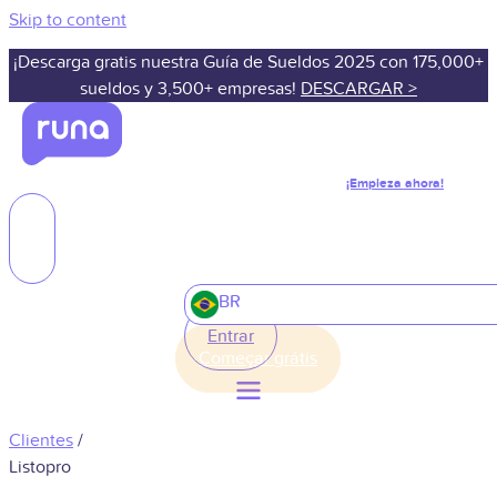
Skip to content
¡Descarga gratis nuestra Guía de Sueldos 2025 con 175,000+
sueldos y 3,500+ empresas!
DESCARGAR >
¡Empieza ahora!
BR
Entrar
Clientes
/
Listopro