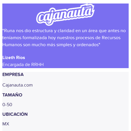
"Runa nos dio estructura y claridad en un área que antes no
teníamos formalizada hoy nuestros procesos de Recursos
Humanos son mucho más simples y ordenados"
Lizeth Ríos
Encargada de RRHH
EMPRESA
Cajanauta.com
TAMAÑO
0-50
UBICACIÓN
MX