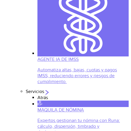
AGENTE IA DE IMSS
Automatiza altas, bajas, cuotas y pagos
IMSS, reduciendo errores y riesgos de
cumplimiento.
Servicios
Atrás
MAQUILA DE NÓMINA
Expertos gestionan tu nómina con Runa:
cálculo, dispersión, timbrado y