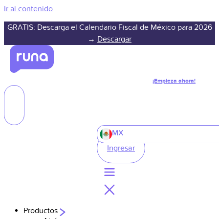
Ir al contenido
GRATIS: Descarga el Calendario Fiscal de México para 2026
→
Descargar
¡Empieza ahora!
MX
Ingresar
Productos