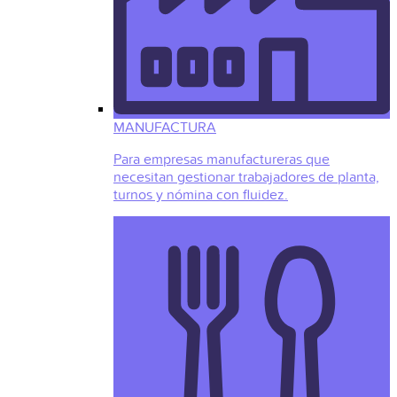
MANUFACTURA
Para empresas manufactureras que
necesitan gestionar trabajadores de planta,
turnos y nómina con fluidez.