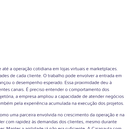
até a operação cotidiana em lojas virtuais e marketplaces.
ades de cada cliente. O trabalho pode envolver a entrada em
lcançou o desempenho esperado. Essa proximidade deu à
rentes canais. É preciso entender o comportamento dos
jetória, a empresa ampliou a capacidade de atender negócios
 também pela experiência acumulada na execução dos projetos.
 como uma parceira envolvida no crescimento da operação e na
onder com rapidez às demandas dos clientes, mesmo durante
 Manter a agilidade já não era suficiente. A Cajanauta.com