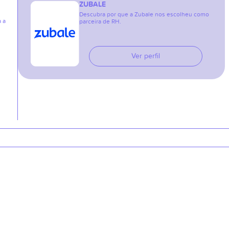
ZUBALE
Descubra por que a Zubale nos escolheu como
a a
parceira de RH.
Ver perfil