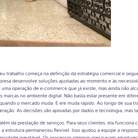
u trabalho começa na definição da estratégia comercial e segue 
mpresa desenvolve soluções ajustadas ao momento e às necessid
de uma operação de e-commerce que já existe, mas ainda não a
s marcas no ambiente digital. Não basta estar presente em dife
quando o mercado muda. E ele muda rápido. Ao longo de sua tra
peração. As decisões são apoiadas por dados e tecnologia, mas
lém da prestação de serviços. Para seus clientes, ela funciona
, a estrutura permaneceu flexível. Isso ajudou a equipe a resp
idade inevitável. Os processos internos precisavam amadurecer.