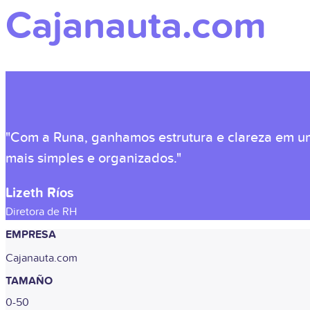
Cajanauta.com
"Com a Runa, ganhamos estrutura e clareza em u
mais simples e organizados."
Lizeth Ríos
Diretora de RH
EMPRESA
Cajanauta.com
TAMAÑO
0-50