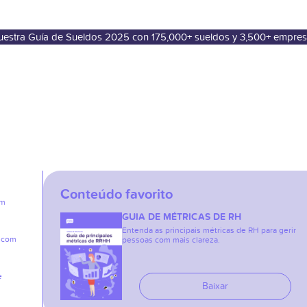
nuestra Guía de Sueldos 2025 con 175,000+ sueldos y 3,500+ empre
Conteúdo favorito
em
GUIA DE MÉTRICAS DE RH
Entenda as principais métricas de RH para gerir
e com
pessoas com mais clareza.
e
Baixar