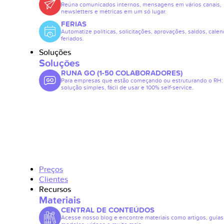
Reúna comunicados internos, mensagens em vários canais,
newsletters e métricas em um só lugar.
FERIAS
Automatize políticas, solicitações, aprovações, saldos, calen
feriados.
Soluções
Soluções
RUNA GO (1-50 COLABORADORES)
Para empresas que estão começando ou estruturando o RH
solução simples, fácil de usar e 100% self-service.
Preços
Clientes
Recursos
Materiais
CENTRAL DE CONTEÚDOS
Acesse nosso blog e encontre materiais como artigos, guias