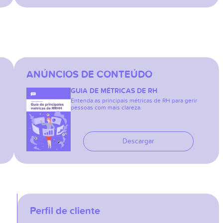
ANÚNCIOS DE CONTEÚDO
GUIA DE MÉTRICAS DE RH
Entenda as principais métricas de RH para gerir
pessoas com mais clareza.
Descargar
Perfil de cliente