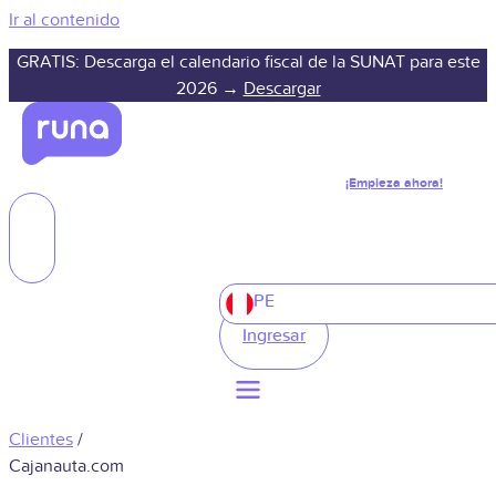
Ir al contenido
GRATIS: Descarga el calendario fiscal de la SUNAT para este
2026 →
Descargar
¡Empieza ahora!
PE
Ingresar
Clientes
/
Cajanauta.com