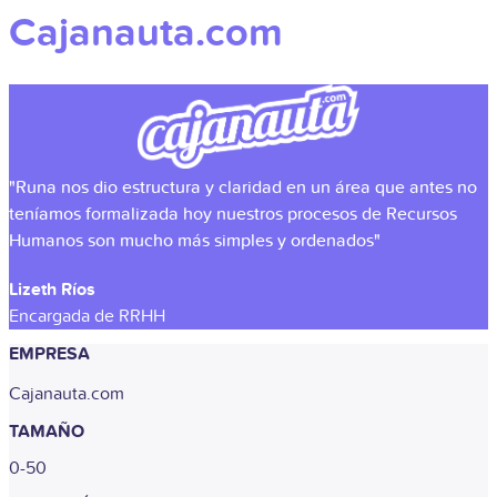
Cajanauta.com
"Runa nos dio estructura y claridad en un área que antes no
teníamos formalizada hoy nuestros procesos de Recursos
Humanos son mucho más simples y ordenados"
Lizeth Ríos
Encargada de RRHH
EMPRESA
Cajanauta.com
TAMAÑO
0-50