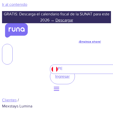
Ir al contenido
GRATIS: Descarga el calendario fiscal de la SUNAT para este
2026 →
Descargar
¡Empieza ahora!
PE
Ingresar
Clientes
/
Mexstays Lumina