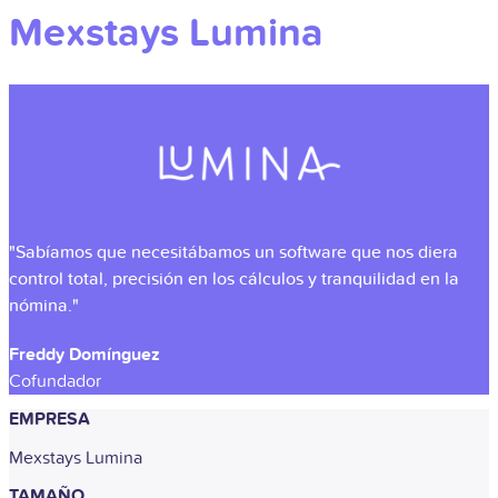
Mexstays Lumina
"Sabíamos que necesitábamos un software que nos diera
control total, precisión en los cálculos y tranquilidad en la
nómina."
Freddy Domínguez
Cofundador
EMPRESA
Mexstays Lumina
TAMAÑO