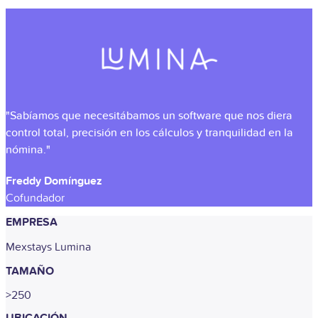
"Sabíamos que necesitábamos un software que nos diera
control total, precisión en los cálculos y tranquilidad en la
nómina."
Freddy Domínguez
Cofundador
EMPRESA
Mexstays Lumina
TAMAÑO
>250
UBICACIÓN