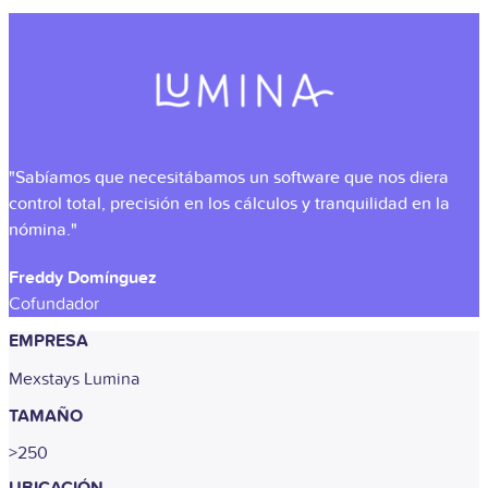
"Sabíamos que necesitábamos un software que nos diera
control total, precisión en los cálculos y tranquilidad en la
nómina."
Freddy Domínguez
Cofundador
EMPRESA
Mexstays Lumina
TAMAÑO
>250
UBICACIÓN