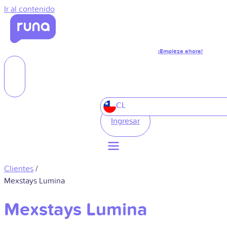
Ir al contenido
¡Empieza ahora!
CL
Ingresar
Clientes
/
Mexstays Lumina
Mexstays Lumina