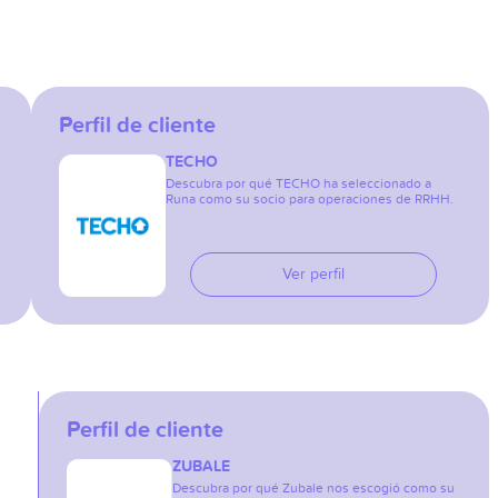
Perfil de cliente
TECHO
Descubra por qué TECHO ha seleccionado a
Runa como su socio para operaciones de RRHH.
Ver perfil
Perfil de cliente
ZUBALE
Descubra por qué Zubale nos escogió como su