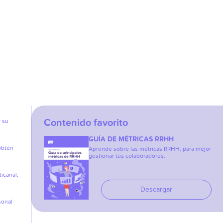
Contenido favorito
r su
GUÍA DE MÉTRICAS RRHH
obtén
Aprende sobre las métricas RRHH, para mejor
gestionar tus colaboradores.
icanal,
Descargar
sonal