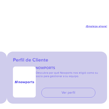
¡Empieza ahora!
Perfil de Cliente
NOWPORTS
Descubra por qué Nowports nos eligió como su
socio para gestionar a su equipo.
Ver perfil