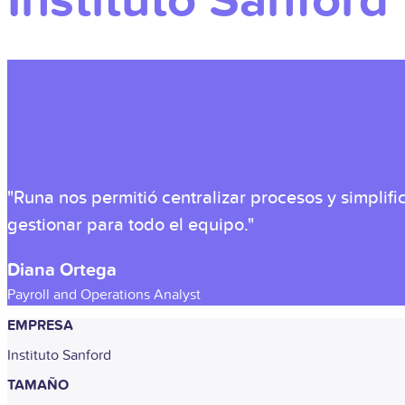
Instituto Sanford
"Runa nos permitió centralizar procesos y simplifi
gestionar para todo el equipo."
Diana Ortega
Payroll and Operations Analyst
EMPRESA
Instituto Sanford
TAMAÑO