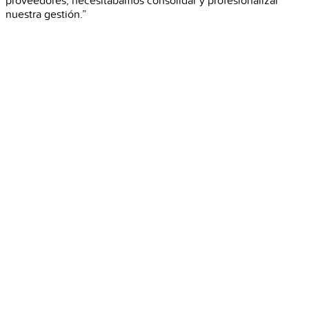
proveedores; necesitábamos consolidar y profesionalizar
nuestra gestión.”