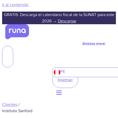
Ir al contenido
GRATIS: Descarga el calendario fiscal de la SUNAT para este
2026 →
Descargar
¡Empieza ahora!
PE
Ingresar
Clientes
/
Instituto Sanford