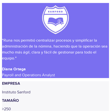
"Runa nos permitió centralizar procesos y simplificar la
administración de la nómina, haciendo que la operación sea
mucho más ágil, clara y fácil de gestionar para todo el
equipo."
Diana Ortega
Payroll and Operations Analyst
EMPRESA
Instituto Sanford
TAMAÑO
>250