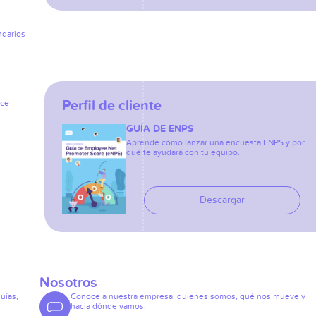
ndarios
Perfil de cliente
ice
GUÍA DE ENPS
Aprende cómo lanzar una encuesta ENPS y por
qué te ayudará con tu equipo.
Descargar
Nosotros
guías,
Conoce a nuestra empresa: quienes somos, qué nos mueve y
hacia dónde vamos.