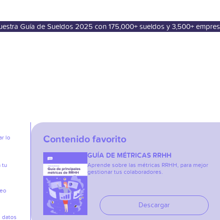
nuestra Guía de Sueldos 2025 con 175,000+ sueldos y 3,500+ empre
Contenido favorito
r lo
GUÍA DE MÉTRICAS RRHH
 tu
Aprende sobre las métricas RRHH, para mejor
gestionar tus colaboradores.
reo
Descargar
s datos