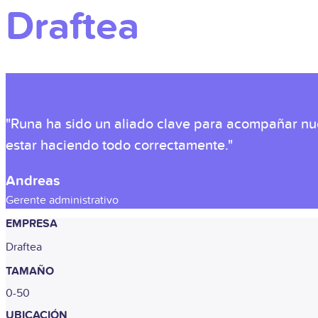
Draftea
"Runa ha sido un aliado clave para acompañar nue
estar haciendo todo correctamente."
Andreas
Gerente administrativo
EMPRESA
Draftea
TAMAÑO
0-50
UBICACIÓN