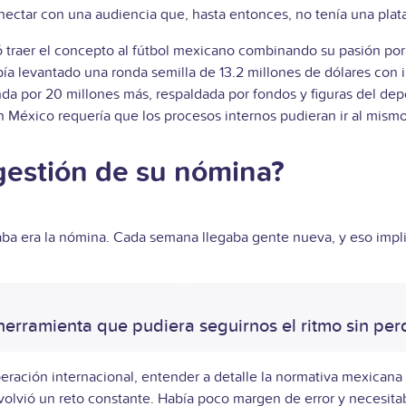
nectar con una audiencia que, hasta entonces, no tenía una plat
ió traer el concepto al fútbol mexicano combinando su pasión po
ía levantado una ronda semilla de 13.2 millones de dólares con 
da por 20 millones más, respaldada por fondos y figuras del dep
n México requería que los procesos internos pudieran ir al mismo
gestión de su nómina?
aba era la nómina. Cada semana llegaba gente nueva, y eso impli
rramienta que pudiera seguirnos el ritmo sin perd
eración internacional, entender a detalle la normativa mexicana n
 volvió un reto constante. Había poco margen de error y necesit