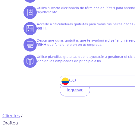
Utiliza nuestro diccionario de términos de RRHH para apren
rápidamente.
Accede a calculadoras gratuitas para todas tus necesidades
RRHH.
Descargue guías gratuitas que te ayudará a diseñar un área 
RRHH que funcione bien en tu empresa.
Utilice plantillas gratuitas que le ayudarán a gestionar el cicl
vida de los empleados de principio a fin.
CO
Ingresar
Clientes
/
Draftea