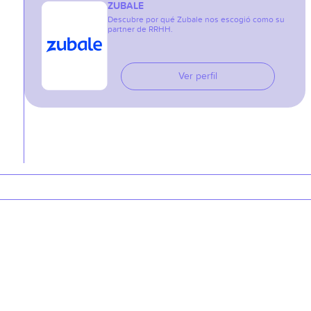
ZUBALE
Descubre por qué Zubale nos escogió como su
partner de RRHH.
Ver perfil