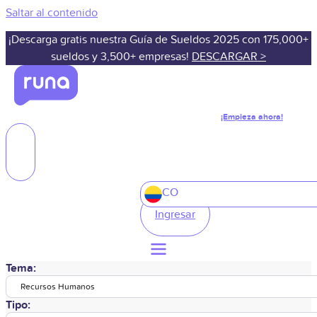
Saltar al contenido
¡Descarga gratis nuestra Guía de Sueldos 2025 con 175,000+
sueldos y 3,500+ empresas!
DESCARGAR >
¡Empieza ahora!
CO
Ingresar
Tema:
Recursos Humanos
Tipo: