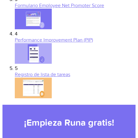
Formulario Employee Net Promoter Score
4
Performance Improvement Plan (PIP)
5
Registro de lista de tareas
¡Empieza Runa gratis!