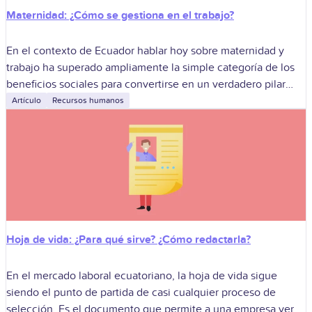
Maternidad: ¿Cómo se gestiona en el trabajo?
En el contexto de Ecuador hablar hoy sobre maternidad y
trabajo ha superado ampliamente la simple categoría de los
beneficios sociales para convertirse en un verdadero pilar
corporativo. En la
Artículo
Recursos humanos
Hoja de vida: ¿Para qué sirve? ¿Cómo redactarla?
En el mercado laboral ecuatoriano, la hoja de vida sigue
siendo el punto de partida de casi cualquier proceso de
selección. Es el documento que permite a una empresa ver,