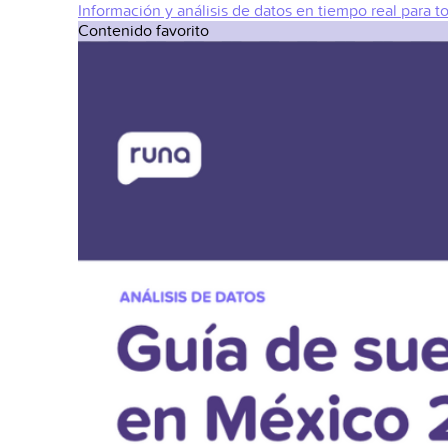
Información y análisis de datos en tiempo real para t
Contenido favorito