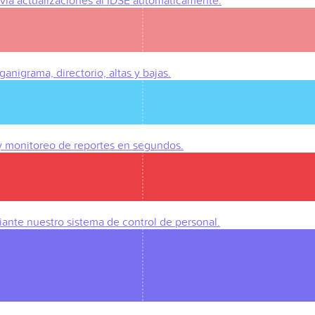
Envía actualizaciones al IDSE automáticamente.
anigrama, directorio, altas y bajas.
 y monitoreo de reportes en segundos.
iante nuestro sistema de control de personal.