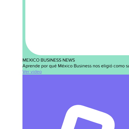
MEXICO BUSINESS NEWS
Aprende por qué México Business nos eligió como s
Ver video