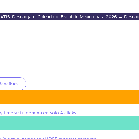
ATIS: Descarga el Calendario Fiscal de México para 2026 →
Descar
Beneficios
 y timbrar tu nómina en solo 4 clicks.