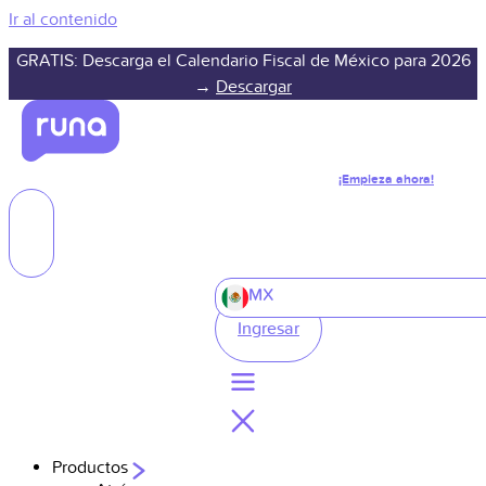
Ir al contenido
GRATIS: Descarga el Calendario Fiscal de México para 2026
→
Descargar
¡Empieza ahora!
MX
Ingresar
Productos