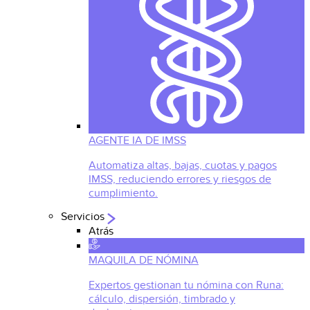
AGENTE IA DE IMSS
Automatiza altas, bajas, cuotas y pagos
IMSS, reduciendo errores y riesgos de
cumplimiento.
Servicios
Atrás
MAQUILA DE NÓMINA
Expertos gestionan tu nómina con Runa:
cálculo, dispersión, timbrado y