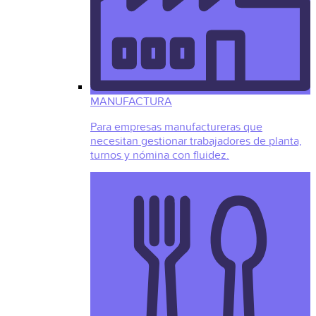
MANUFACTURA
Para empresas manufactureras que
necesitan gestionar trabajadores de planta,
turnos y nómina con fluidez.