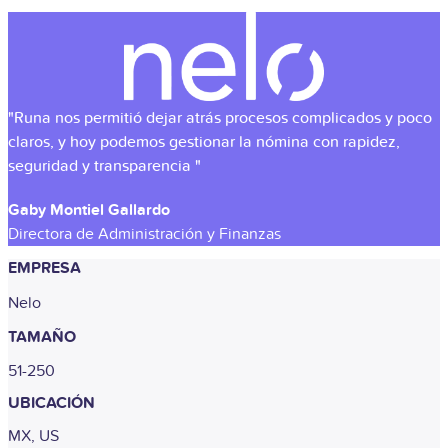
"Runa nos permitió dejar atrás procesos complicados y poco
claros, y hoy podemos gestionar la nómina con rapidez,
seguridad y transparencia "
Gaby Montiel Gallardo
Directora de Administración y Finanzas
EMPRESA
Nelo
TAMAÑO
51-250
UBICACIÓN
MX, US