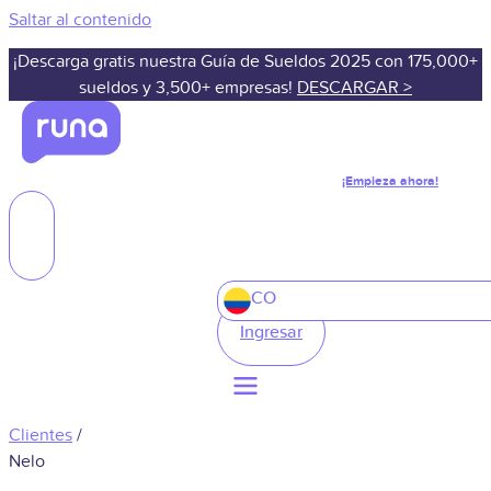
Saltar al contenido
¡Descarga gratis nuestra Guía de Sueldos 2025 con 175,000+
sueldos y 3,500+ empresas!
DESCARGAR >
¡Empieza ahora!
CO
Ingresar
Clientes
/
Nelo