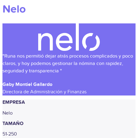
Nelo
"Runa nos permitió dejar atrás procesos complicados y poco
claros, y hoy podemos gestionar la nómina con rapidez,
seguridad y transparencia "
Gaby Montiel Gallardo
Directora de Administración y Finanzas
EMPRESA
Nelo
TAMAÑO
51-250