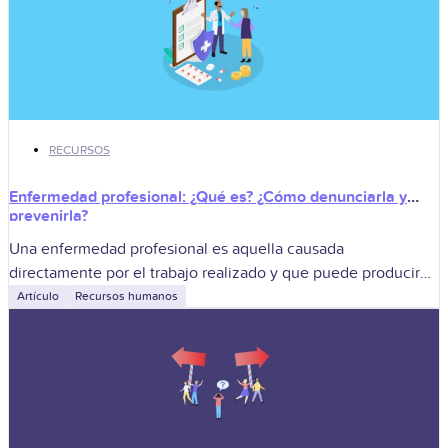
RECURSOS
Enfermedad profesional: ¿Qué es? ¿Cómo denunciarla y
prevenirla?
Una enfermedad profesional es aquella causada
directamente por el trabajo realizado y que puede producir
incapacidad o muerte. Para la empresa, gestionarla
Artículo
Recursos humanos
correctamente implica denunciar la sospecha, derivar al
trabajador,