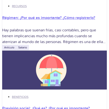
RECURSOS
Régimen: ¿Por qué es importante? ¿Cómo registrarlo?
Hay palabras que suenan frías, casi contables, pero que
tienen implicancias mucho más profundas cuando se
aterrizan al mundo de las personas. Régimen es una de ellas.
Porque no se
Artículo
Salario
BENEFICIOS
Previsión social: ¿Qué es? ¿Por qué es importante?