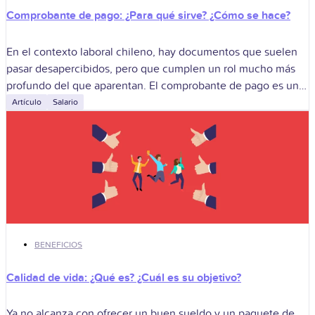
Comprobante de pago: ¿Para qué sirve? ¿Cómo se hace?
En el contexto laboral chileno, hay documentos que suelen
pasar desapercibidos, pero que cumplen un rol mucho más
profundo del que aparentan. El comprobante de pago es uno
de esos
Artículo
Salario
BENEFICIOS
Calidad de vida: ¿Qué es? ¿Cuál es su objetivo?
Ya no alcanza con ofrecer un buen sueldo y un paquete de