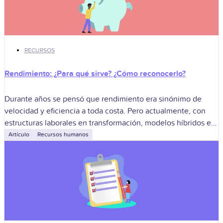
RECURSOS
Rendimiento: ¿Para qué sirve? ¿Cómo reconocerlo?
Durante años se pensó que rendimiento era sinónimo de
velocidad y eficiencia a toda costa. Pero actualmente, con
estructuras laborales en transformación, modelos híbridos en
alza y la salud mental
Artículo
Recursos humanos