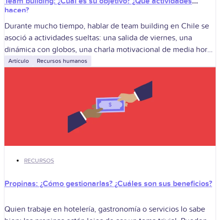
Team building: ¿Cuál es su objetivo? ¿Qué actividades
hacen?
Durante mucho tiempo, hablar de team building en Chile se
asoció a actividades sueltas: una salida de viernes, una
dinámica con globos, una charla motivacional de media hora.
Pero el
Artículo
Recursos humanos
RECURSOS
Propinas: ¿Cómo gestionarlas? ¿Cuáles son sus beneficios?
Quien trabaje en hotelería, gastronomía o servicios lo sabe