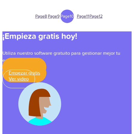
Page
8
Page
9
Page
10
Page
11
Page
12
¡Empieza gratis hoy!
Utiliza nuestro software gratuito para gestionar mejor tu
equipo
Empezar gratis
Empezar gratis
Ver video