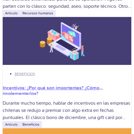
parten con lo clásico: seguridad, aseo, soporte técnico. Otros
van
Artículo
Recursos humanos
BENEFICIOS
Incentivos: ¿Por qué son importantes? ¿Cómo
implementarlos?
Durante mucho tiempo, hablar de incentivos en las empresas
chilenas se redujo a premiar con algo extra en fechas
puntuales. El clásico bono de diciembre, una gift card por
cumplimiento
Artículo
Beneficios