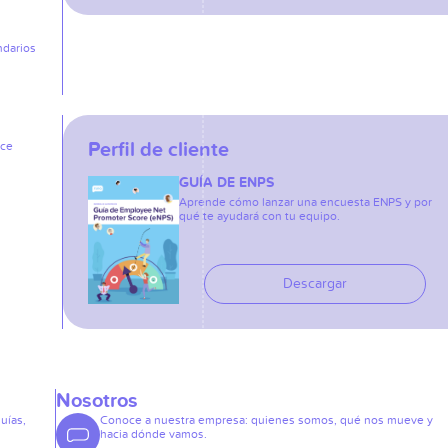
ndarios
Perfil de cliente
ice
GUÍA DE ENPS
Aprende cómo lanzar una encuesta ENPS y por
qué te ayudará con tu equipo.
Descargar
Nosotros
guías,
Conoce a nuestra empresa: quienes somos, qué nos mueve y
hacia dónde vamos.