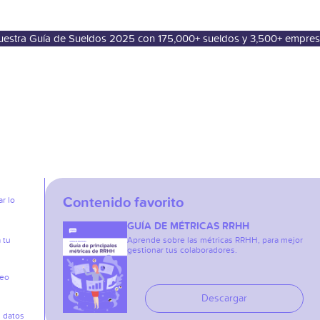
nuestra Guía de Sueldos 2025 con 175,000+ sueldos y 3,500+ empre
Contenido favorito
r lo
GUÍA DE MÉTRICAS RRHH
 tu
Aprende sobre las métricas RRHH, para mejor
gestionar tus colaboradores.
reo
Descargar
s datos