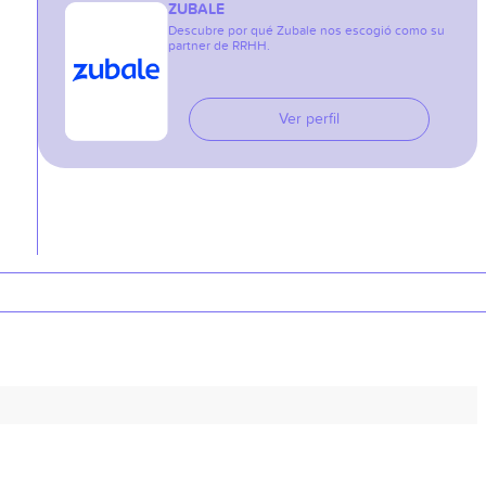
ZUBALE
Descubre por qué Zubale nos escogió como su
partner de RRHH.
Ver perfil