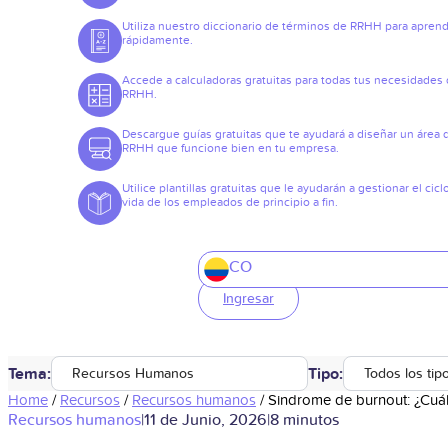
Utiliza nuestro diccionario de términos de RRHH para apren
rápidamente.
Accede a calculadoras gratuitas para todas tus necesidades
RRHH.
Descargue guías gratuitas que te ayudará a diseñar un área 
RRHH que funcione bien en tu empresa.
Utilice plantillas gratuitas que le ayudarán a gestionar el cicl
vida de los empleados de principio a fin.
CO
Ingresar
Tema:
Tipo:
Recursos Humanos
Todos los tip
Home
/
Recursos
/
Recursos humanos
/
Sindrome de burnout: ¿Cuál
Recursos humanos
|
11 de Junio, 2026
|
8 minutos