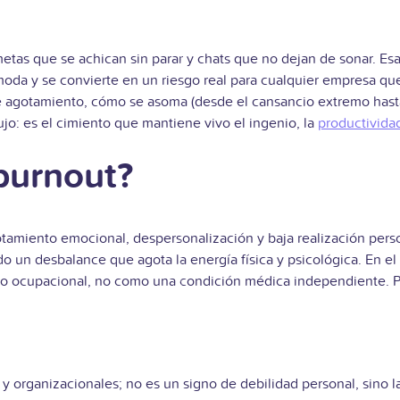
tas que se achican sin parar y chats que no dejan de sonar. Esa
oda y se convierte en un riesgo real para cualquier empresa que a
otamiento, cómo se asoma (desde el cansancio extremo hasta la 
ujo: es el cimiento que mantiene vivo el ingenio, la
productivida
burnout?
gotamiento emocional, despersonalización y baja realización per
 un desbalance que agota la energía física y psicológica. En el 
 ocupacional, no como una condición médica independiente. Par
s y organizacionales; no es un signo de debilidad personal, sino