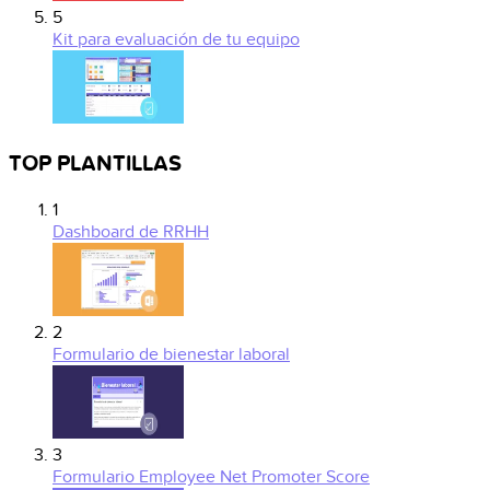
5
Kit para evaluación de tu equipo
TOP PLANTILLAS
1
Dashboard de RRHH
2
Formulario de bienestar laboral
3
Formulario Employee Net Promoter Score