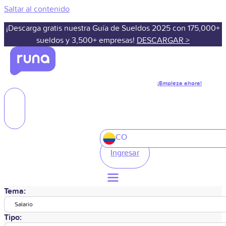
Saltar al contenido
¡Descarga gratis nuestra Guía de Sueldos 2025 con 175,000+
sueldos y 3,500+ empresas!
DESCARGAR >
¡Empieza ahora!
CO
Ingresar
Tema:
Salario
Tipo: