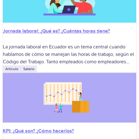
Jornada laboral: ¿Qué es? ¿Cuántas horas tiene?
La jornada laboral en Ecuador es un tema central cuando
hablamos de cómo se manejan las horas de trabajo, según el
Código del Trabajo. Tanto empleados como empleadores
deben estar
Artículo
Salario
KPI: ¿Qué son? ¿Cómo hacerlos?