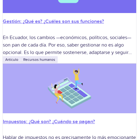
Gestión: ¿Qué es? ¿Cuáles son sus funciones?
En Ecuador, los cambios —económicos, políticos, sociales—
son pan de cada día. Por eso, saber gestionar no es algo
opcional. Es lo que permite sostenerse, adaptarse y seguir
adelante. Sea
Artículo
Recursos humanos
Impuestos: ¿Qué son? ¿Cuándo se pagan?
Hablar de impuestos no es precisamente lo más emocionante