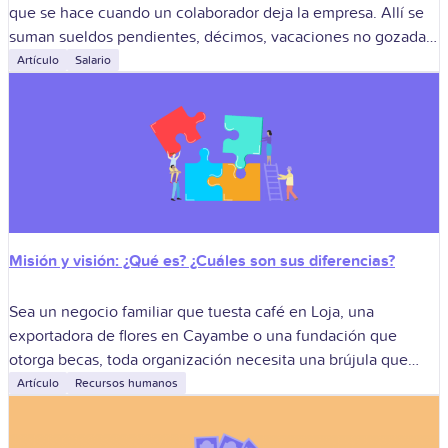
que se hace cuando un colaborador deja la empresa. Allí se
suman sueldos pendientes, décimos, vacaciones no gozadas
y cualquier
Artículo
Salario
Misión y visión: ¿Qué es? ¿Cuáles son sus diferencias?
Sea un negocio familiar que tuesta café en Loja, una
exportadora de flores en Cayambe o una fundación que
otorga becas, toda organización necesita una brújula que
oriente sus decisiones.
Artículo
Recursos humanos