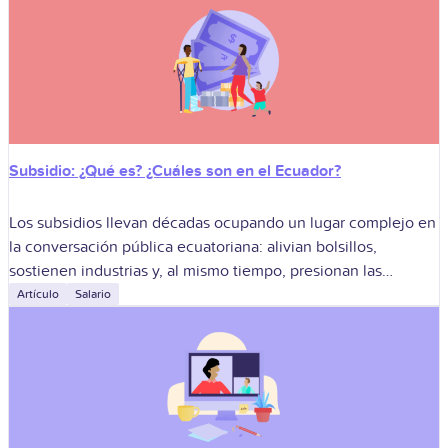
Subsidio: ¿Qué es? ¿Cuáles son en el Ecuador?
Los subsidios llevan décadas ocupando un lugar complejo en
la conversación pública ecuatoriana: alivian bolsillos,
sostienen industrias y, al mismo tiempo, presionan las
finanzas estatales. Para los equipos de RR.
Artículo
Salario