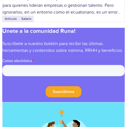
para quienes lideran empresas o gestionan talento. Pero
ignorarlos, en un entorno como el ecuatoriano, es un error
costoso. Son parte
Artículo
Salario
Unete a la comunidad Runa!
Suscríbete a nuestro boletín para recibir las últimas
herramientas y contenidos sobre nómina, RRHH y beneficios.