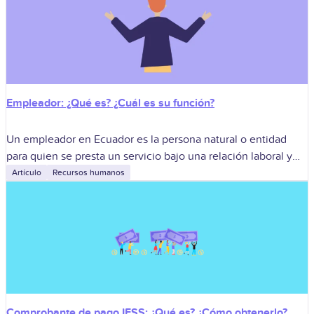
Empleador: ¿Qué es? ¿Cuál es su función?
Un empleador en Ecuador es la persona natural o entidad
para quien se presta un servicio bajo una relación laboral y
que asume la dirección, la remuneración y el cumplimiento
Artículo
Recursos humanos
Comprobante de pago IESS: ¿Qué es? ¿Cómo obtenerlo?