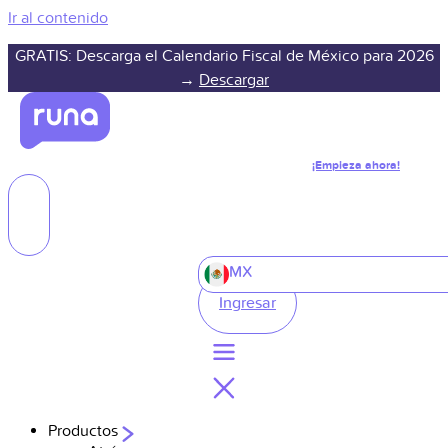
Ir al contenido
GRATIS: Descarga el Calendario Fiscal de México para 2026
→
Descargar
¡Empieza ahora!
MX
Ingresar
Productos