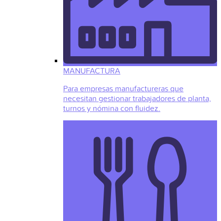
MANUFACTURA
Para empresas manufactureras que
necesitan gestionar trabajadores de planta,
turnos y nómina con fluidez.