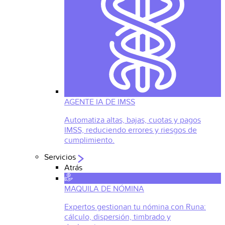
AGENTE IA DE IMSS
Automatiza altas, bajas, cuotas y pagos
IMSS, reduciendo errores y riesgos de
cumplimiento.
Servicios
Atrás
MAQUILA DE NÓMINA
Expertos gestionan tu nómina con Runa:
cálculo, dispersión, timbrado y