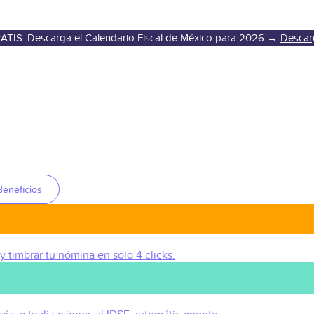
ATIS: Descarga el Calendario Fiscal de México para 2026 →
Descar
Beneficios
 y timbrar tu nómina en solo 4 clicks.