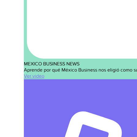
MEXICO BUSINESS NEWS
Aprende por qué México Business nos eligió como s
Ver video