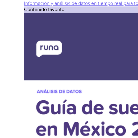
Información y análisis de datos en tiempo real para t
Contenido favorito