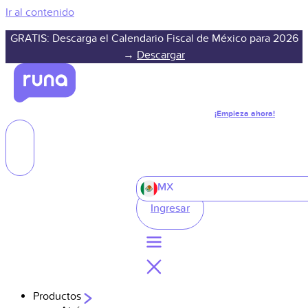
Ir al contenido
GRATIS: Descarga el Calendario Fiscal de México para 2026
→
Descargar
¡Empieza ahora!
MX
Ingresar
Productos