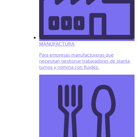
MANUFACTURA
Para empresas manufactureras que
necesitan gestionar trabajadores de planta,
turnos y nómina con fluidez.