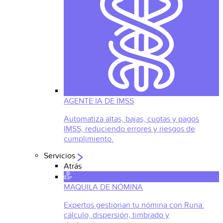
AGENTE IA DE IMSS
Automatiza altas, bajas, cuotas y pagos
IMSS, reduciendo errores y riesgos de
cumplimiento.
Servicios
Atrás
MAQUILA DE NÓMINA
Expertos gestionan tu nómina con Runa:
cálculo, dispersión, timbrado y