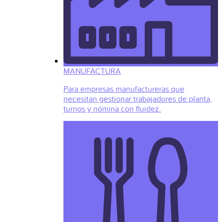
MANUFACTURA
Para empresas manufactureras que
necesitan gestionar trabajadores de planta,
turnos y nómina con fluidez.