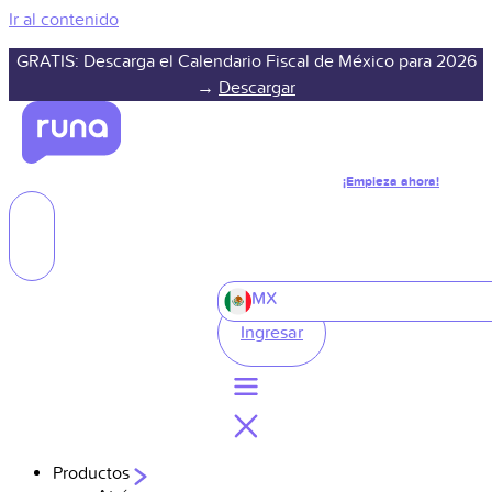
Ir al contenido
GRATIS: Descarga el Calendario Fiscal de México para 2026
→
Descargar
¡Empieza ahora!
MX
Ingresar
Productos