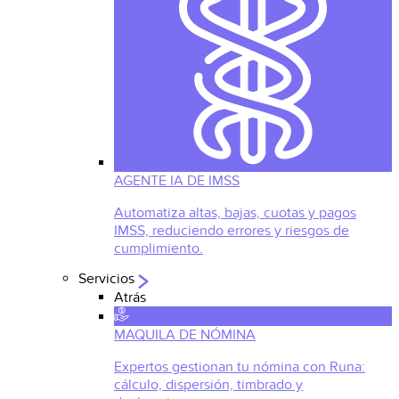
AGENTE IA DE IMSS
Automatiza altas, bajas, cuotas y pagos
IMSS, reduciendo errores y riesgos de
cumplimiento.
Servicios
Atrás
MAQUILA DE NÓMINA
Expertos gestionan tu nómina con Runa:
cálculo, dispersión, timbrado y