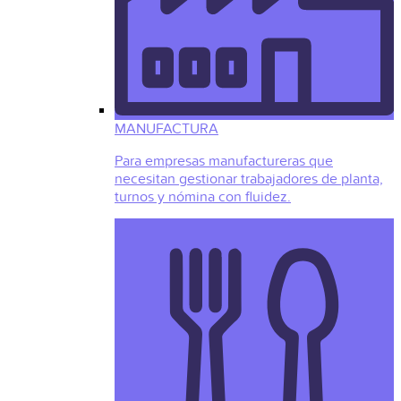
MANUFACTURA
Para empresas manufactureras que
necesitan gestionar trabajadores de planta,
turnos y nómina con fluidez.