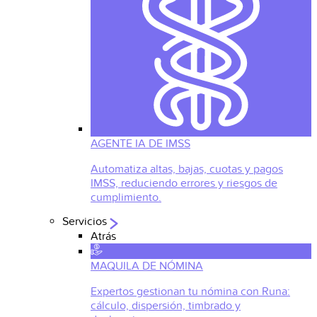
AGENTE IA DE IMSS
Automatiza altas, bajas, cuotas y pagos
IMSS, reduciendo errores y riesgos de
cumplimiento.
Servicios
Atrás
MAQUILA DE NÓMINA
Expertos gestionan tu nómina con Runa:
cálculo, dispersión, timbrado y