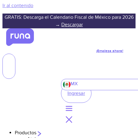
Ir al contenido
GRATIS: Descarga el Calendario Fiscal de México para 2026
→
Descargar
¡Empieza ahora!
MX
Ingresar
Productos