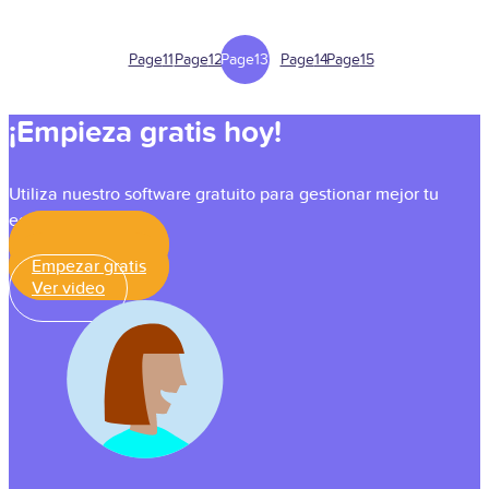
Page
11
Page
12
Page
13
Page
14
Page
15
¡Empieza gratis hoy!
Utiliza nuestro software gratuito para gestionar mejor tu
equipo
Empezar gratis
Empezar gratis
Ver video