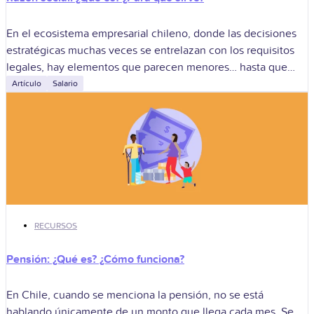
En el ecosistema empresarial chileno, donde las decisiones
estratégicas muchas veces se entrelazan con los requisitos
legales, hay elementos que parecen menores… hasta que
dejan de serlo. La razón social
Artículo
Salario
RECURSOS
Pensión: ¿Qué es? ¿Cómo funciona?
En Chile, cuando se menciona la pensión, no se está
hablando únicamente de un monto que llega cada mes. Se