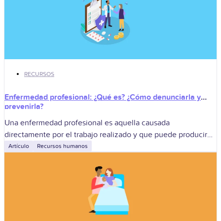
RECURSOS
Enfermedad profesional: ¿Qué es? ¿Cómo denunciarla y
prevenirla?
Una enfermedad profesional es aquella causada
directamente por el trabajo realizado y que puede producir
incapacidad o muerte. Para la empresa, gestionarla
Artículo
Recursos humanos
correctamente implica denunciar la sospecha, derivar al
trabajador,