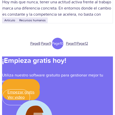
Hoy más que nunca, tener una actitud activa frente al trabajo
marca una diferencia concreta. En entornos donde el cambio
es constante y la competencia se acelera, no basta con
Artículo
Recursos humanos
Page
8
Page
9
Page
10
Page
11
Page
12
¡Empieza gratis hoy!
Utiliza nuestro software gratuito para gestionar mejor tu
equipo
Empezar gratis
Empezar gratis
Ver video