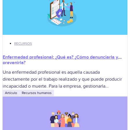
RECURSOS
Enfermedad profesional: ¿Qué es? ¿Cómo denunciarla y
prevenirla?
Una enfermedad profesional es aquella causada
directamente por el trabajo realizado y que puede producir
incapacidad o muerte. Para la empresa, gestionarla
correctamente implica denunciar la sospecha, derivar al
Artículo
Recursos humanos
trabajador,