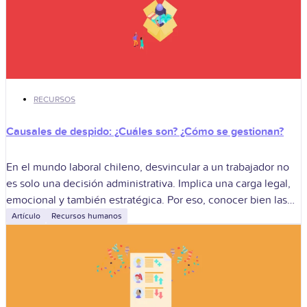
RECURSOS
Causales de despido: ¿Cuáles son? ¿Cómo se gestionan?
En el mundo laboral chileno, desvincular a un trabajador no
es solo una decisión administrativa. Implica una carga legal,
emocional y también estratégica. Por eso, conocer bien las
causales de
Artículo
Recursos humanos