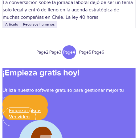
La conversación sobre la jornada laboral dejó de ser un tema
solo legal y entró de lleno en la agenda estratégica de
muchas compañías en Chile. La ley 40 horas
Artículo
Recursos humanos
Page
2
Page
3
Page
4
Page
5
Page
6
¡Empieza gratis hoy!
Utiliza nuestro software gratuito para gestionar mejor tu
equipo
Empezar gratis
Empezar gratis
Ver video