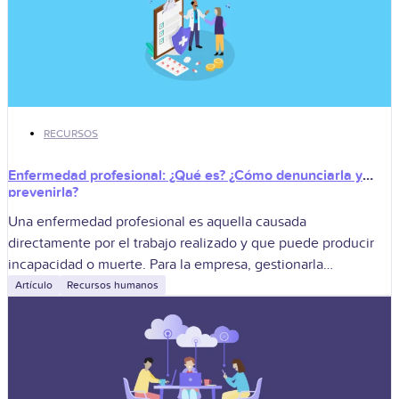
RECURSOS
Enfermedad profesional: ¿Qué es? ¿Cómo denunciarla y
prevenirla?
Una enfermedad profesional es aquella causada
directamente por el trabajo realizado y que puede producir
incapacidad o muerte. Para la empresa, gestionarla
correctamente implica denunciar la sospecha, derivar al
Artículo
Recursos humanos
trabajador,