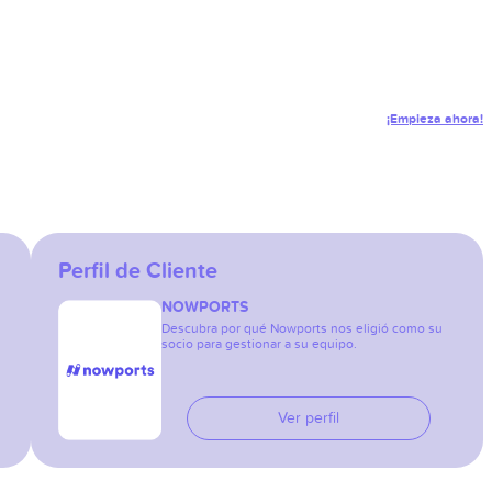
¡Empieza ahora!
Perfil de Cliente
NOWPORTS
Descubra por qué Nowports nos eligió como su
socio para gestionar a su equipo.
Ver perfil