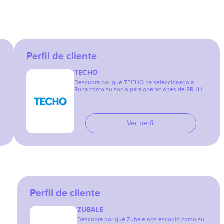
Perfil de cliente
TECHO
Descubra por qué TECHO ha seleccionado a
Runa como su socio para operaciones de RRHH.
Ver perfil
Perfil de cliente
ZUBALE
Descubra por qué Zubale nos escogió como su