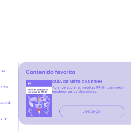
Contenido favorito
r su
GUÍA DE MÉTRICAS RRHH
obtén
Aprende sobre las métricas RRHH, para mejor
gestionar tus colaboradores.
icanal,
Descargar
sonal