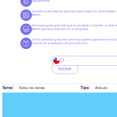
rápidamente.
Accede a calculadoras gratuitas para todas tus necesidades
RRHH.
Descarga guías gratuitas que te ayudarán a diseñar un área 
RRHH que funcione bien en tu empresa
Utiliza plantillas gratuitas que te ayudarán a gestionar el cicl
vida de los empleados de principio a fin
CL
Ingresar
Tema:
Tipo:
Todos los temas
Artículo