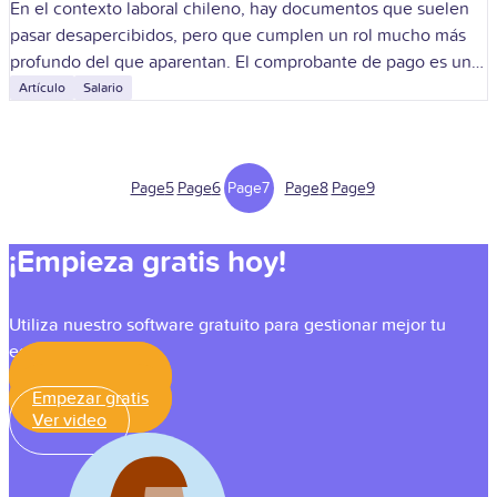
En el contexto laboral chileno, hay documentos que suelen
pasar desapercibidos, pero que cumplen un rol mucho más
profundo del que aparentan. El comprobante de pago es uno
de esos
Artículo
Salario
Page
5
Page
6
Page
7
Page
8
Page
9
¡Empieza gratis hoy!
Utiliza nuestro software gratuito para gestionar mejor tu
equipo
Empezar gratis
Empezar gratis
Ver video