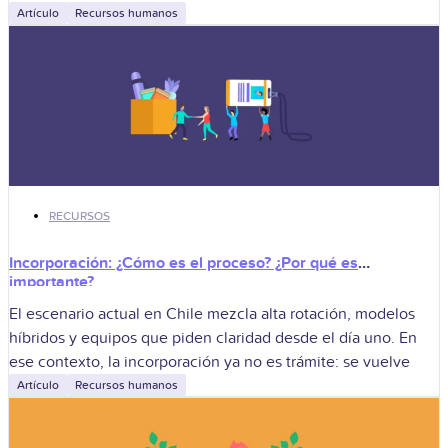
flexibilidad, propósito y salud mental.
Artículo
Recursos humanos
RECURSOS
Incorporación: ¿Cómo es el proceso? ¿Por qué es
importante?
El escenario actual en Chile mezcla alta rotación, modelos
híbridos y equipos que piden claridad desde el día uno. En
ese contexto, la incorporación ya no es trámite: se vuelve
Artículo
Recursos humanos