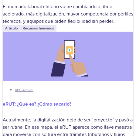
El mercado laboral chileno viene cambiando a ritmo
acelerado: más digitalización, mayor competencia por perfiles
técnicos, y equipos que piden flexibilidad sin perder
estabilidad. En ese cuadro, la gestión del
Artículo
Recursos humanos
RECURSOS
eRUT: ¿Qué es? ¿Cómo sacarlo?
Actualmente, la digitalización dejó de ser “proyecto” y pasó a
ser rutina. En ese mapa, el eRUT aparece como llave maestra
para moverse con soltura entre trámites tributarios y flujos