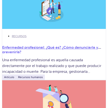
RECURSOS
Enfermedad profesional: ¿Qué es? ¿Cómo denunciarla y
prevenirla?
Una enfermedad profesional es aquella causada
directamente por el trabajo realizado y que puede producir
incapacidad o muerte. Para la empresa, gestionarla
correctamente implica denunciar la sospecha, derivar al
Artículo
Recursos humanos
trabajador,