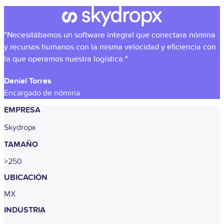
"Necesitábamos un software integral que conectara nómina
y recursos humanos con la misma velocidad y eficiencia con
la que operamos nuestra logística."
Daniel Torres
Encargado de nómina
EMPRESA
Skydropx
TAMAÑO
>250
UBICACIÓN
MX
INDUSTRIA