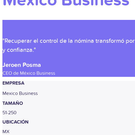
Mexico Business
"Recuperar el control de la nómina transformó p
y confianza."
Jeroen Posma
CEO de México Business
EMPRESA
Mexico Business
TAMAÑO
51-250
UBICACIÓN
MX