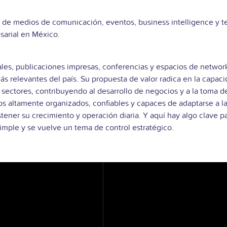
 de medios de comunicación, eventos, business intelligence y t
sarial en México.
tales, publicaciones impresas, conferencias y espacios de netwo
más relevantes del país. Su propuesta de valor radica en la capaci
s sectores, contribuyendo al desarrollo de negocios y a la toma
os altamente organizados, confiables y capaces de adaptarse a la
stener su crecimiento y operación diaria. Y aquí hay algo clave 
simple y se vuelve un tema de control estratégico.