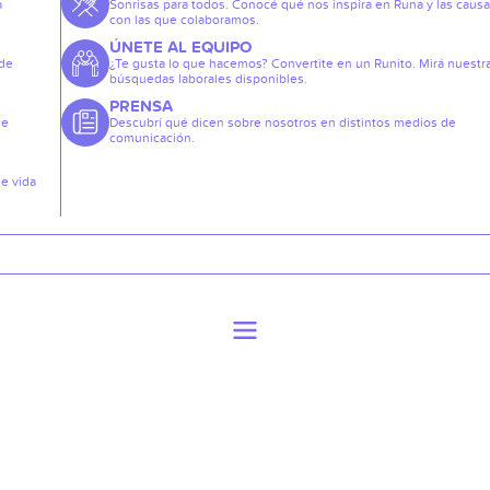
a
Sonrisas para todos. Conocé qué nos inspira en Runa y las caus
con las que colaboramos.
ÚNETE AL EQUIPO
 de
¿Te gusta lo que hacemos? Convertite en un Runito. Mirá nuestr
búsquedas laborales disponibles.
PRENSA
de
Descubrí qué dicen sobre nosotros en distintos medios de
comunicación.
de vida