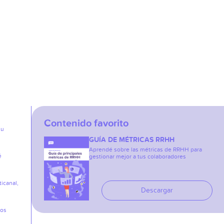
Contenido favorito
su
GUÍA DE MÉTRICAS RRHH
Aprendé sobre las métricas de RRHH para
é
gestionar mejor a tus colaboradores
icanal,
Descargar
los