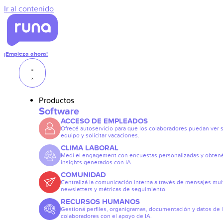
Ir al contenido
¡Empieza ahora!
Productos
Software
ACCESO DE EMPLEADOS
Ofrecé autoservicio para que los colaboradores puedan ver 
equipo y solicitar vacaciones.
CLIMA LABORAL
Medí el engagement con encuestas personalizadas y obten
insights generados con IA.
COMUNIDAD
Centralizá la comunicación interna a través de mensajes mult
newsletters y métricas de seguimiento.
RECURSOS HUMANOS
Gestioná perfiles, organigramas, documentación y datos de 
colaboradores con el apoyo de IA.