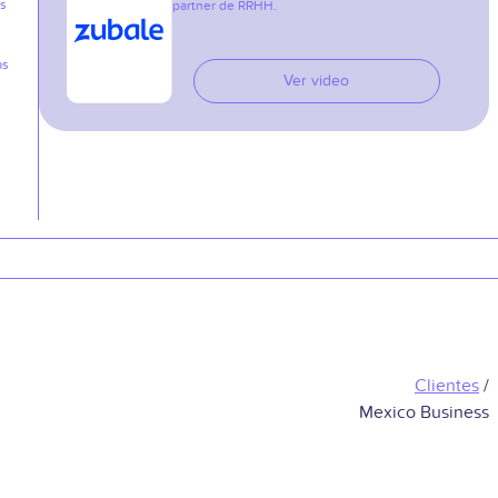
as
partner de RRHH.
as
Ver video
Clientes
/
Mexico Business