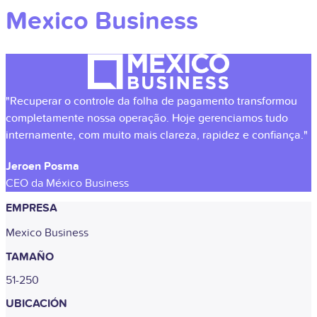
Mexico Business
"Recuperar o controle da folha de pagamento transformou
completamente nossa operação. Hoje gerenciamos tudo
internamente, com muito mais clareza, rapidez e confiança."
Jeroen Posma
CEO da México Business
EMPRESA
Mexico Business
TAMAÑO
51-250
UBICACIÓN