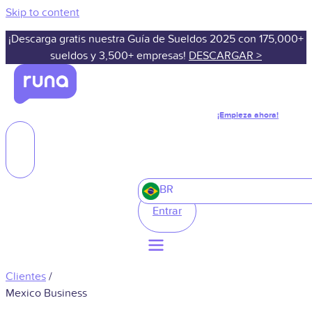
Skip to content
¡Descarga gratis nuestra Guía de Sueldos 2025 con 175,000+
sueldos y 3,500+ empresas!
DESCARGAR >
¡Empieza ahora!
BR
Entrar
Clientes
/
Mexico Business