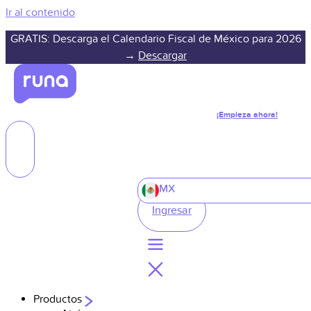
Ir al contenido
GRATIS: Descarga el Calendario Fiscal de México para 2026
→
Descargar
¡Empieza ahora!
MX
Ingresar
Productos