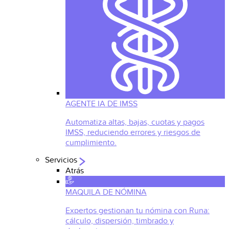
AGENTE IA DE IMSS
Automatiza altas, bajas, cuotas y pagos
IMSS, reduciendo errores y riesgos de
cumplimiento.
Servicios
Atrás
MAQUILA DE NÓMINA
Expertos gestionan tu nómina con Runa:
cálculo, dispersión, timbrado y