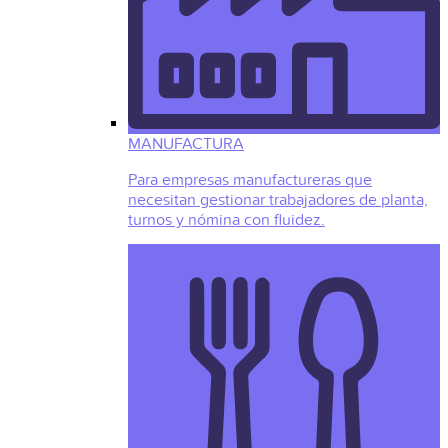
MANUFACTURA
Para empresas manufactureras que
necesitan gestionar trabajadores de planta,
turnos y nómina con fluidez.