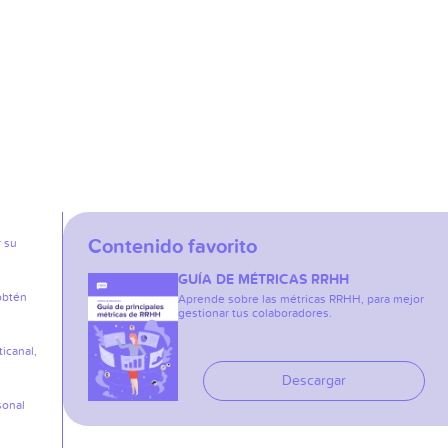
Contenido favorito
r su
GUÍA DE MÉTRICAS RRHH
obtén
Aprende sobre las métricas RRHH, para mejor
gestionar tus colaboradores.
icanal,
Descargar
sonal