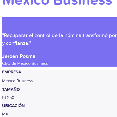
Mexico Business
"Recuperar el control de la nómina transformó p
y confianza."
Jeroen Posma
CEO de México Business
EMPRESA
Mexico Business
TAMAÑO
51-250
UBICACIÓN
MX