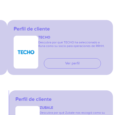
Perfil de cliente
TECHO
Descubra por qué TECHO ha seleccionado a
Runa como su socio para operaciones de RRHH.
Ver perfil
Perfil de cliente
ZUBALE
Descubra por qué Zubale nos escogió como su