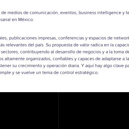
 de medios de comunicación, eventos, business intelligence y t
sarial en México.
tales, publicaciones impresas, conferencias y espacios de netwo
más relevantes del país. Su propuesta de valor radica en la capaci
s sectores, contribuyendo al desarrollo de negocios y a la toma
os altamente organizados, confiables y capaces de adaptarse a la
stener su crecimiento y operación diaria. Y aquí hay algo clave 
simple y se vuelve un tema de control estratégico.