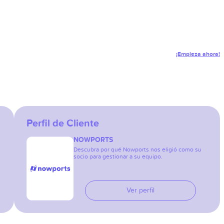
¡Empieza ahora!
Perfil de Cliente
NOWPORTS
Descubra por qué Nowports nos eligió como su
socio para gestionar a su equipo.
Ver perfil