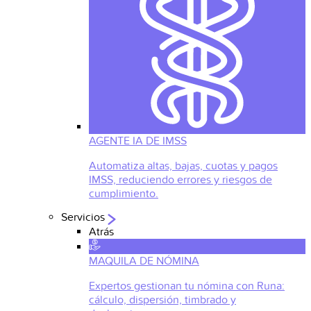
AGENTE IA DE IMSS
Automatiza altas, bajas, cuotas y pagos
IMSS, reduciendo errores y riesgos de
cumplimiento.
Servicios
Atrás
MAQUILA DE NÓMINA
Expertos gestionan tu nómina con Runa:
cálculo, dispersión, timbrado y