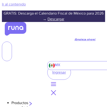
Ir al contenido
GRATIS: Descarga el Calendario Fiscal de México para 2026
→
Descargar
¡Empieza ahora!
MX
Ingresar
Productos