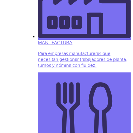
MANUFACTURA
Para empresas manufactureras que
necesitan gestionar trabajadores de planta,
turnos y nómina con fluidez.