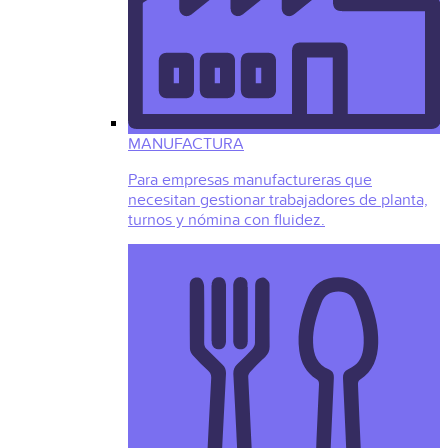
MANUFACTURA
Para empresas manufactureras que
necesitan gestionar trabajadores de planta,
turnos y nómina con fluidez.