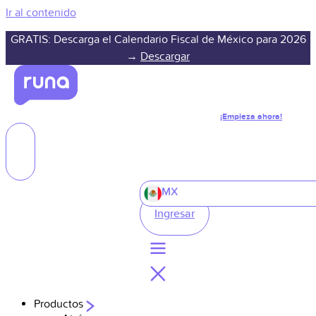
Ir al contenido
GRATIS: Descarga el Calendario Fiscal de México para 2026
→
Descargar
¡Empieza ahora!
MX
Ingresar
Productos