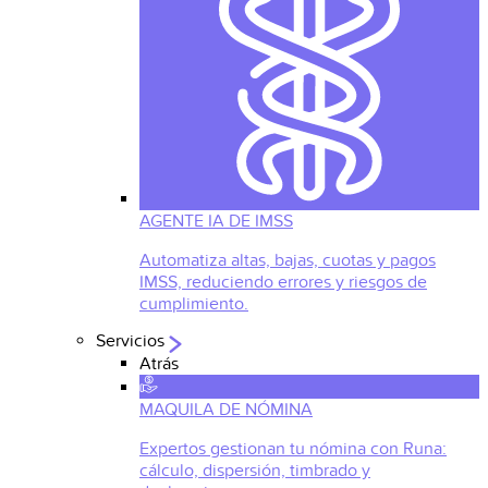
AGENTE IA DE IMSS
Automatiza altas, bajas, cuotas y pagos
IMSS, reduciendo errores y riesgos de
cumplimiento.
Servicios
Atrás
MAQUILA DE NÓMINA
Expertos gestionan tu nómina con Runa:
cálculo, dispersión, timbrado y