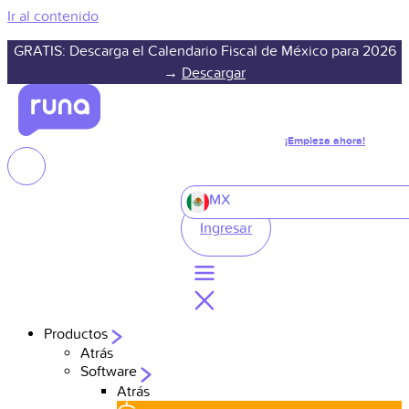
Ir al contenido
GRATIS: Descarga el Calendario Fiscal de México para 2026
→
Descargar
¡Empieza ahora!
MX
Ingresar
Productos
Atrás
Software
Atrás