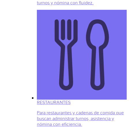
turnos y nómina con fluidez.
RESTAURANTES
Para restaurantes y cadenas de comida que
buscan administrar turnos, asistencia y
nómina con eficiencia.