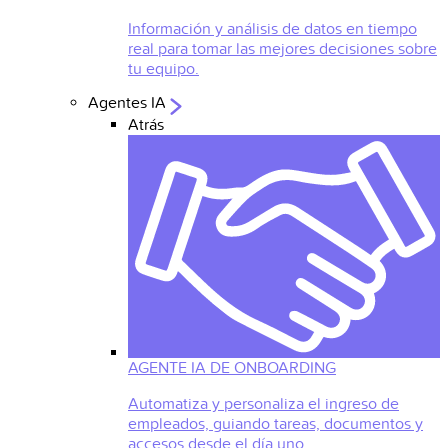
Información y análisis de datos en tiempo
real para tomar las mejores decisiones sobre
tu equipo.
Agentes IA
Atrás
AGENTE IA DE ONBOARDING
Automatiza y personaliza el ingreso de
empleados, guiando tareas, documentos y
accesos desde el día uno.