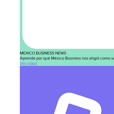
MEXICO BUSINESS NEWS
Aprende por qué México Business nos eligió como s
Ver video