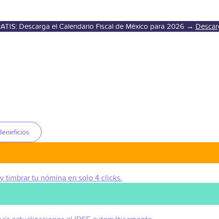
ATIS: Descarga el Calendario Fiscal de México para 2026 →
Descar
Beneficios
 y timbrar tu nómina en solo 4 clicks.