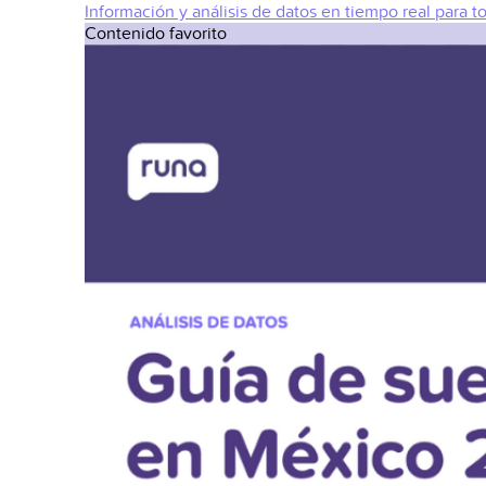
Información y análisis de datos en tiempo real para t
Contenido favorito