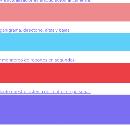
Envía actualizaciones al IDSE automáticamente.
anigrama, directorio, altas y bajas.
 y monitoreo de reportes en segundos.
iante nuestro sistema de control de personal.